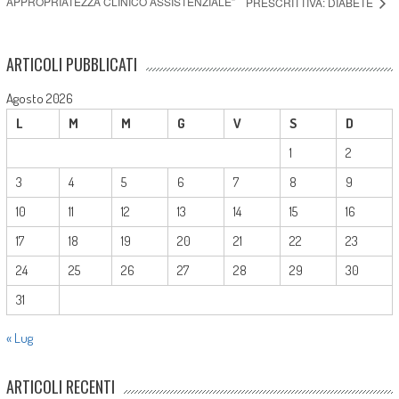
APPROPRIATEZZA CLINICO ASSISTENZIALE”
PRESCRITTIVA: DIABETE
ARTICOLI PUBBLICATI
Agosto 2026
L
M
M
G
V
S
D
1
2
3
4
5
6
7
8
9
10
11
12
13
14
15
16
17
18
19
20
21
22
23
24
25
26
27
28
29
30
31
« Lug
ARTICOLI RECENTI