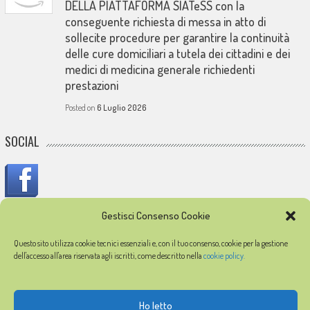
DELLA PIATTAFORMA SIATeSS con la
conseguente richiesta di messa in atto di
sollecite procedure per garantire la continuità
delle cure domiciliari a tutela dei cittadini e dei
medici di medicina generale richiedenti
prestazioni
Posted on
6 Luglio 2026
SOCIAL
Gestisci Consenso Cookie
IN MEMORIA
Questo sito utilizza cookie tecnici essenziali e, con il tuo consenso, cookie per la gestione
dell'accesso all'area riservata agli iscritti, come descritto nella
cookie policy.
In memoria dei medici caduti durante l'epidemia di COVID-19
Ho letto