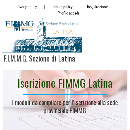
Privacy policy
Cookie policy
Registrazione
Profilo accedi
F.I.M.M.G. Sezione di Latina
Iscrizione FIMMG Latina
I moduli da compilare per l’iscrizione alla sede
provinciale FIMMG