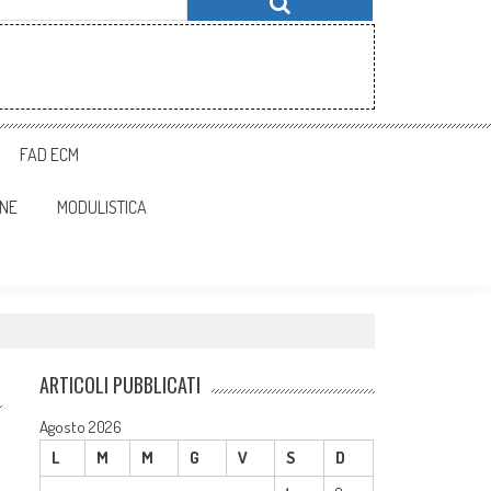
FAD ECM
ONE
MODULISTICA
ARTICOLI PUBBLICATI
Agosto 2026
L
M
M
G
V
S
D