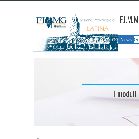
F.I.M.M
G LATINA ANNO 2026
||
SIATESS E CORSI DI FORMAZIONE?!?! Il 
News
I moduli