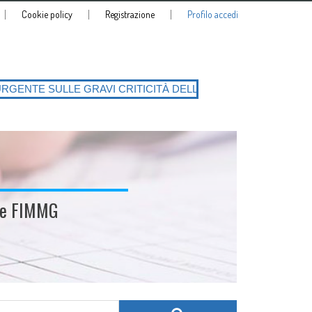
Cookie policy
Registrazione
Profilo accedi
 CRITICITÀ DELLA PIATTAFORMA SIATeSS con la conseguente richiesta 
ale FIMMG
Search for: