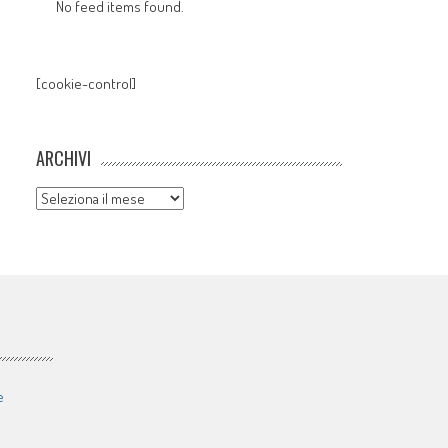
No feed items found.
[cookie-control]
ARCHIVI
Archivi
e