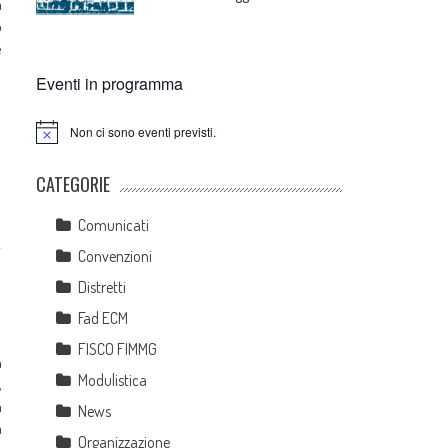
a
o
e
Eventi in programma
Non ci sono eventi previsti.
Notice
CATEGORIE
Comunicati
Convenzioni
Distretti
Fad ECM
FISCO FIMMG
a
Modulistica
,
a
News
a
Organizzazione