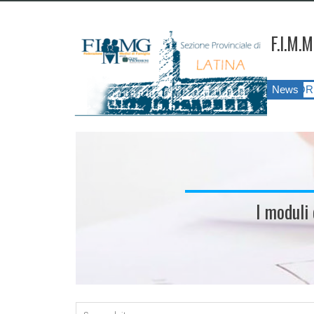
F.I.M.M
LATINA ANNO 2026
||
SIATESS E CORSI DI FORMAZIONE?!?! Il pr
News
I moduli