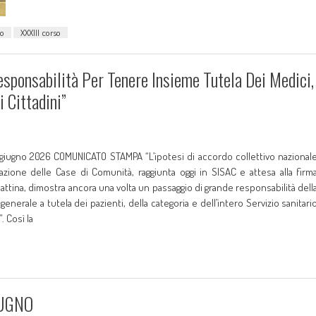
io
XXXIII corso
sponsabilità Per Tenere Insieme Tutela Dei Medici,
 Cittadini”
giugno 2026 COMUNICATO STAMPA “L’ipotesi di accordo collettivo nazional
uazione delle Case di Comunità, raggiunta oggi in SISAC e attesa alla firm
ttina, dimostra ancora una volta un passaggio di grande responsabilità dell
generale a tutela dei pazienti, della categoria e dell’intero Servizio sanitari
. Così la
IUGNO