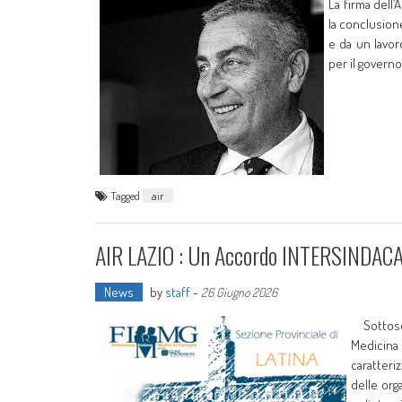
La firma dell
la conclusion
e da un lavor
per il governo
Tagged
air
AIR LAZIO : Un Accordo INTERSINDAC
News
by
staff
-
26 Giugno 2026
Sottoscr
Medicina
caratteri
delle orga