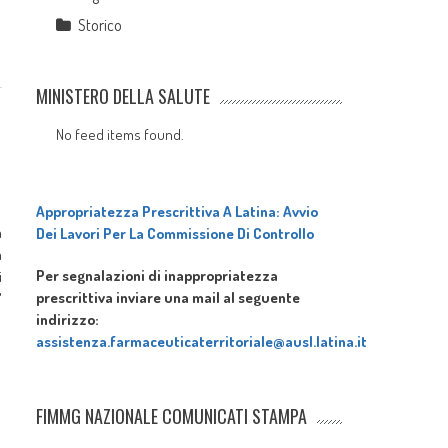
Storico
MINISTERO DELLA SALUTE
No feed items found.
Appropriatezza Prescrittiva A Latina: Avvio
a
Dei Lavori Per La Commissione Di Controllo
a
Per segnalazioni di inappropriatezza
i
prescrittiva inviare una mail al seguente
'
indirizzo:
assistenza.farmaceuticaterritoriale@ausl.latina.it
FIMMG NAZIONALE COMUNICATI STAMPA