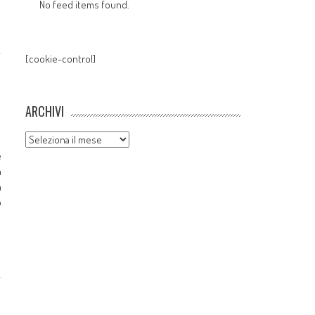
No feed items found.
[cookie-control]
ARCHIVI
Archivi
e
a
a
o