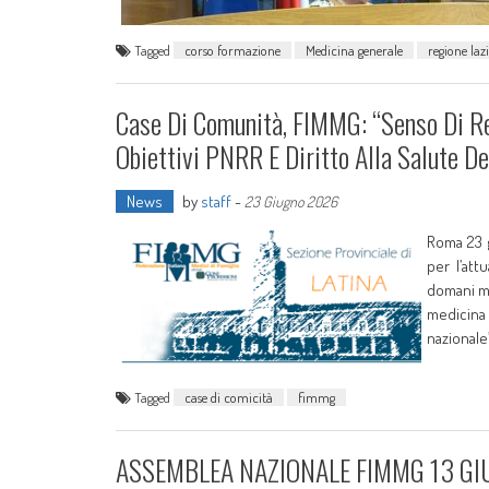
Tagged
corso formazione
Medicina generale
regione laz
Case Di Comunità, FIMMG: “Senso Di Re
Obiettivi PNRR E Diritto Alla Salute Dei
News
by
staff
-
23 Giugno 2026
Roma 23 
per l’att
domani ma
medicina 
nazionale”
Tagged
case di comicità
fimmg
ASSEMBLEA NAZIONALE FIMMG 13 G