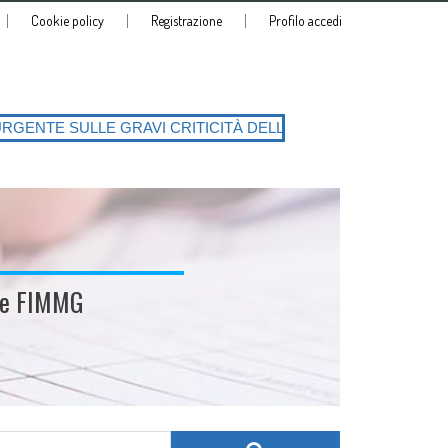
Cookie policy
Registrazione
Profilo accedi
RITICITÀ DELLA PIATTAFORMA SIATeSS con la conseguente richiesta di
ale FIMMG
Search for: