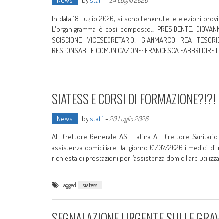
News
by
staff
-
24 Luglio 2026
In data 18 Luglio 2026, si sono tenenute le elezioni provin
L'organigramma è così composto... PRESIDENTE: GIOVAN
SCISCIONE VICESEGRETARIO: GIANMARCO REA TESORI
RESPONSABILE COMUNICAZIONE: FRANCESCA FABBRI DIRETTI
SIATESS E CORSI DI FORMAZIONE?!?! Il
News
by
staff
-
20 Luglio 2026
Al Direttore Generale ASL Latina Al Direttore Sanitario
assistenza domiciliare Dal giorno 01/07/2026 i medici di
richiesta di prestazioni per l’assistenza domiciliare utili
Tagged
siatess
SEGNALAZIONE URGENTE SULLE GRAVI