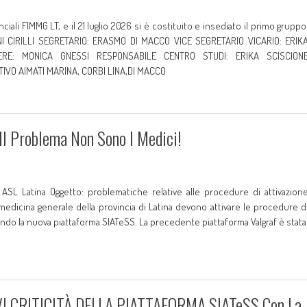
ciali FIMMG LT, e il 21 luglio 2026 si è costituito e insediato il primo gruppo
NI CIRILLI SEGRETARIO: ERASMO DI MACCO VICE SEGRETARIO VICARIO: ERIK
ERE: MONICA GNESSI RESPONSABILE CENTRO STUDI: ERIKA SCISCION
VO AIMATI MARINA, CORBI LINA,DI MACCO
 Problema Non Sono I Medici!
 ASL Latina Oggetto: problematiche relative alle procedure di attivazion
 medicina generale della provincia di Latina devono attivare le procedure d
zzando la nuova piattaforma SIATeSS. La precedente piattaforma Valgraf è stata
 CRITICITÀ DELLA PIATTAFORMA SIATeSS Con La