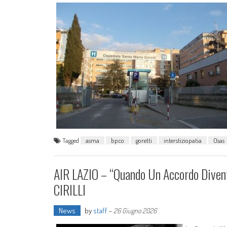
Tagged
asma
bpco
goretti
interstiziopatia
Osas
AIR LAZIO – “Quando Un Accordo Dive
CIRILLI
News
by
staff
-
26 Giugno 2026