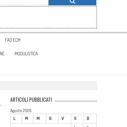
FAD ECM
ONE
MODULISTICA
ARTICOLI PUBBLICATI
Agosto 2026
L
M
M
G
V
S
D