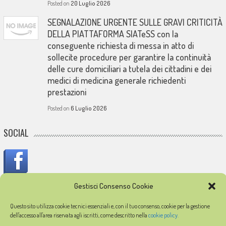
Posted on
20 Luglio 2026
SEGNALAZIONE URGENTE SULLE GRAVI CRITICITÀ
DELLA PIATTAFORMA SIATeSS con la
conseguente richiesta di messa in atto di
sollecite procedure per garantire la continuità
delle cure domiciliari a tutela dei cittadini e dei
medici di medicina generale richiedenti
prestazioni
Posted on
6 Luglio 2026
SOCIAL
Gestisci Consenso Cookie
IN MEMORIA
Questo sito utilizza cookie tecnici essenziali e, con il tuo consenso, cookie per la gestione
dell'accesso all'area riservata agli iscritti, come descritto nella
cookie policy.
In memoria dei medici caduti durante l'epidemia di COVID-19