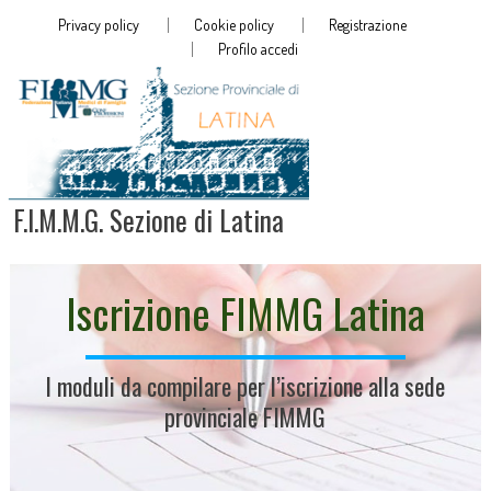
Privacy policy
Cookie policy
Registrazione
Profilo accedi
F.I.M.M.G. Sezione di Latina
Iscrizione FIMMG Latina
I moduli da compilare per l’iscrizione alla sede
provinciale FIMMG