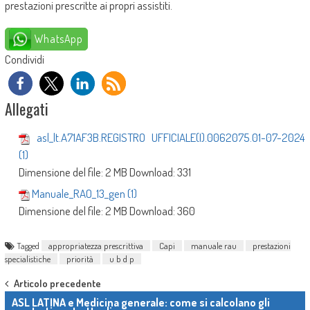
prestazioni prescritte ai propri assistiti.
WhatsApp
Condividi
Allegati
asl_lt.A71AF3B.REGISTRO UFFICIALE(I).0062075.01-07-2024
(1)
Dimensione del file:
2 MB
Download:
331
Manuale_RAO_13_gen (1)
Dimensione del file:
2 MB
Download:
360
Tagged
appropriatezza prescrittiva
Capi
manuale rau
prestazioni
specialistiche
priorità
u b d p
Post navigation
Articolo precedente
ASL LATINA e Medicina generale: come si calcolano gli