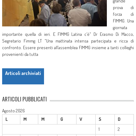
grande
prova di
forza di
FIMMG. Una
giornata
importante quella di ieri. E FIMMG Latina c’è" Dr Erasmo Di Macco,
Segretario Fimmg LT "Una mattinata intensa partecipata e ricca di
confronto. Essere presenti all’assemblea FIMMG insieme a tanti colleghi
provenienti da tutta
Posts navigation
Articoli archiviati
ARTICOLI PUBBLICATI
Agosto 2026
L
M
M
G
V
S
D
1
2