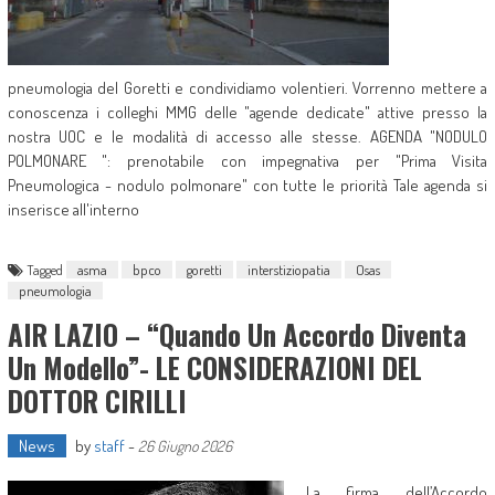
pneumologia del Goretti e condividiamo volentieri. Vorrenno mettere a
conoscenza i colleghi MMG delle "agende dedicate" attive presso la
nostra UOC e le modalità di accesso alle stesse. AGENDA "NODULO
POLMONARE ": prenotabile con impegnativa per "Prima Visita
Pneumologica - nodulo polmonare" con tutte le priorità Tale agenda si
inserisce all'interno
Tagged
asma
bpco
goretti
interstiziopatia
Osas
pneumologia
AIR LAZIO – “Quando Un Accordo Diventa
Un Modello”- LE CONSIDERAZIONI DEL
DOTTOR CIRILLI
News
by
staff
-
26 Giugno 2026
La firma dell’Accordo