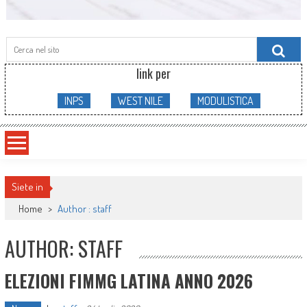
Searc
for:
link per
INPS
WEST NILE
MODULISTICA
Siete in
Home
>
Author : staff
AUTHOR:
STAFF
ELEZIONI FIMMG LATINA ANNO 2026