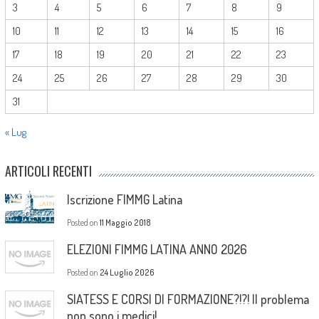
3
4
5
6
7
8
9
10
11
12
13
14
15
16
17
18
19
20
21
22
23
24
25
26
27
28
29
30
31
« Lug
ARTICOLI RECENTI
Iscrizione FIMMG Latina
Posted on
11 Maggio 2018
ELEZIONI FIMMG LATINA ANNO 2026
Posted on
24 Luglio 2026
SIATESS E CORSI DI FORMAZIONE?!?! Il problema
non sono i medici!