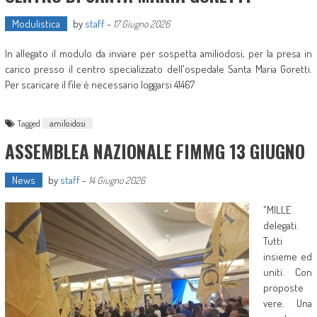
Modulistica
by
staff
-
17 Giugno 2026
In allegato il modulo da inviare per sospetta amiliodosi, per la presa in
carico presso il centro specializzato dell'ospedale Santa Maria Goretti.
Per scaricare il file è necessario loggarsi 41467
Tagged
amiloidosi
ASSEMBLEA NAZIONALE FIMMG 13 GIUGNO
News
by
staff
-
14 Giugno 2026
"MILLE
delegati.
Tutti
insieme ed
uniti. Con
proposte
vere. Una