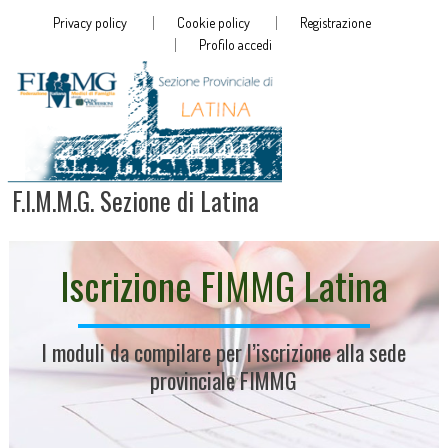
Privacy policy
Cookie policy
Registrazione
Profilo accedi
F.I.M.M.G. Sezione di Latina
Iscrizione FIMMG Latina
I moduli da compilare per l’iscrizione alla sede
provinciale FIMMG