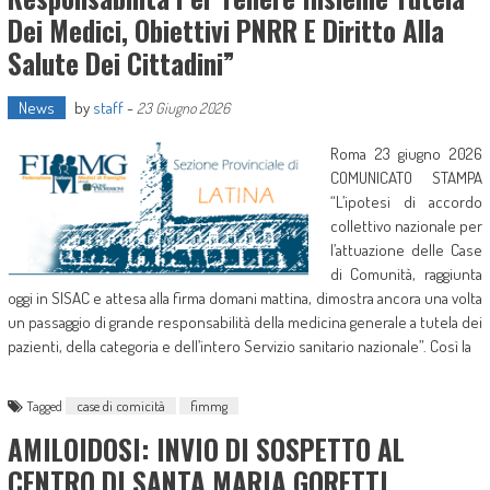
Dei Medici, Obiettivi PNRR E Diritto Alla
Salute Dei Cittadini”
News
by
staff
-
23 Giugno 2026
Roma 23 giugno 2026
COMUNICATO STAMPA
“L’ipotesi di accordo
collettivo nazionale per
l’attuazione delle Case
di Comunità, raggiunta
oggi in SISAC e attesa alla firma domani mattina, dimostra ancora una volta
un passaggio di grande responsabilità della medicina generale a tutela dei
pazienti, della categoria e dell’intero Servizio sanitario nazionale”. Così la
Tagged
case di comicità
fimmg
AMILOIDOSI: INVIO DI SOSPETTO AL
CENTRO DI SANTA MARIA GORETTI