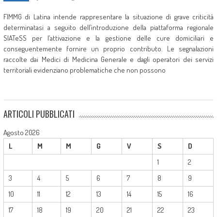
FIMMG di Latina intende rappresentare la situazione di grave criticità
determinatasi a seguito dell’introduzione della piattaforma regionale
SIATeSS per l’attivazione e la gestione delle cure domiciliari e
conseguentemente fornire un proprio contributo. Le segnalazioni
raccolte dai Medici di Medicina Generale e dagli operatori dei servizi
territoriali evidenziano problematiche che non possono
ARTICOLI PUBBLICATI
Agosto 2026
L
M
M
G
V
S
D
1
2
3
4
5
6
7
8
9
10
11
12
13
14
15
16
17
18
19
20
21
22
23