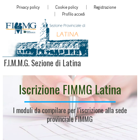
Privacy policy
Cookie policy
Registrazione
Profilo accedi
F.I.M.M.G. Sezione di Latina
Iscrizione FIMMG Latina
I moduli da compilare per l’iscrizione alla sede
provinciale FIMMG