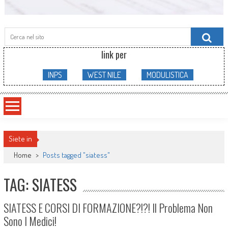
Searc
for:
link per
INPS
WEST NILE
MODULISTICA
Siete in
Home
>
Posts tagged "siatess"
TAG: SIATESS
SIATESS E CORSI DI FORMAZIONE?!?! Il Problema Non
Sono I Medici!