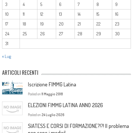
3
4
5
6
7
8
9
10
11
12
13
14
15
16
17
18
19
20
21
22
23
24
25
26
27
28
29
30
31
« Lug
ARTICOLI RECENTI
Iscrizione FIMMG Latina
Posted on
11 Maggio 2018
ELEZIONI FIMMG LATINA ANNO 2026
Posted on
24 Luglio 2026
SIATESS E CORSI DI FORMAZIONE?!?! Il problema
non sono i medici!