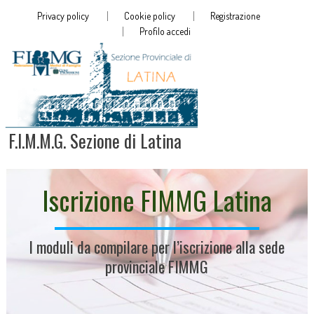
Privacy policy
Cookie policy
Registrazione
Profilo accedi
F.I.M.M.G. Sezione di Latina
Iscrizione FIMMG Latina
I moduli da compilare per l’iscrizione alla sede
provinciale FIMMG