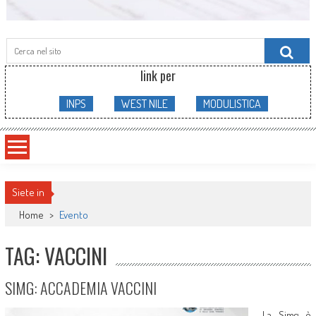
Searc
for:
link per
INPS
WEST NILE
MODULISTICA
Siete in
Home
>
Evento
TAG: VACCINI
SIMG: ACCADEMIA VACCINI
La Simg è