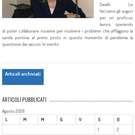
Cavalli. Le
facciamo gli auguri
per un proficuo
lavoro sperando
di poter collaborare insieme per risolvere i problemi che affliggono la
sanità pontina, al primo posto in questo momento di pandemia la
questione dei vaccini. In merito
Posts navigation
Articoli archiviati
ARTICOLI PUBBLICATI
Agosto 2026
L
M
M
G
V
S
D
1
2