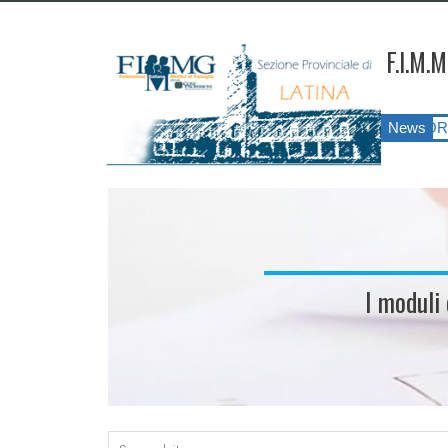
F.I.M.M
G LATINA ANNO 2026
||
SIATESS E CORSI DI FORMAZIONE?!?! Il 
News
I moduli