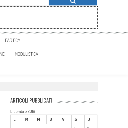
FAD ECM
ONE
MODULISTICA
ARTICOLI PUBBLICATI
Dicembre 2018
L
M
M
G
V
S
D