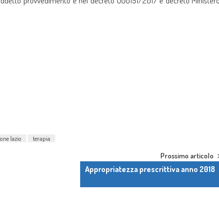
 suddetto provvedimento e nel decreto U00151/2017 e decreto Minister
ione lazio
terapia
Prossimo articolo
Appropriatezza prescrittiva anno 2018