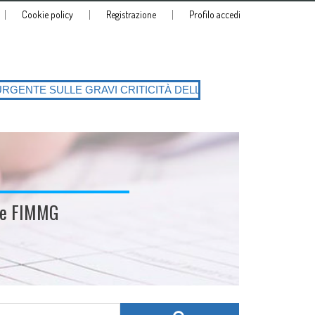
Cookie policy
Registrazione
Profilo accedi
 CRITICITÀ DELLA PIATTAFORMA SIATeSS con la conseguente richiesta 
ale FIMMG
Search for: