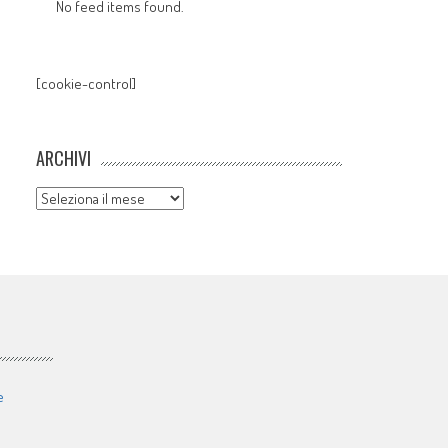
No feed items found.
[cookie-control]
ARCHIVI
Archivi
e