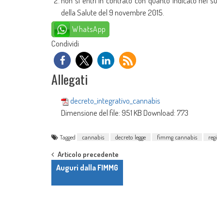
non si entri in contrato con quanto indicato nel
della Salute del 9 novembre 2015.
WhatsApp
Condividi
Allegati
decreto_integrativo_cannabis
Dimensione del file:
951 KB
Download:
773
Tagged
cannabis
decreto legge
fimmg cannabis
reg
Post navigation
Articolo precedente
Auguri dalla FIMMG