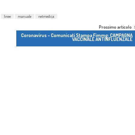
linee
manuale
netmedica
Prossimo articolo
Coronavirus – Comunicati Stampa Fimmg: CAMPAGNA
VACCINALE ANTINFLUENZALE