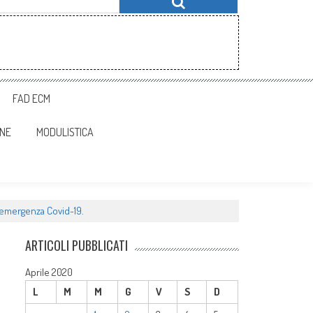
FAD ECM
ONE
MODULISTICA
l’emergenza Covid-19.
ARTICOLI PUBBLICATI
Aprile 2020
L
M
M
G
V
S
D