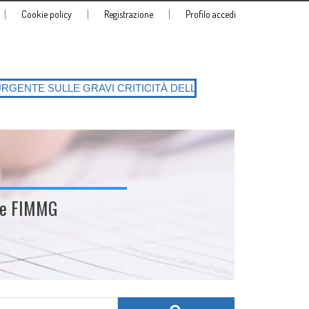
Cookie policy
Registrazione
Profilo accedi
 CRITICITÀ DELLA PIATTAFORMA SIATeSS con la conseguente richiesta 
ale FIMMG
Search for: