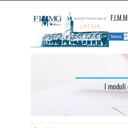
F.I.M.M
G LATINA ANNO 2026
||
SIATESS E CORSI DI FORMAZIONE?!?! Il 
News
I moduli