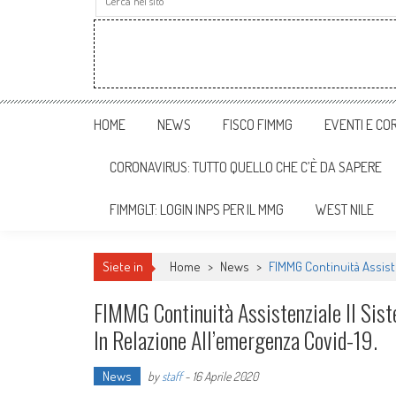
HOME
NEWS
FISCO FIMMG
EVENTI E COR
CORONAVIRUS: TUTTO QUELLO CHE C’È DA SAPERE
FIMMGLT: LOGIN INPS PER IL MMG
WEST NILE
Siete in
Home
>
News
>
FIMMG Continuità Assiste
FIMMG Continuità Assistenziale Il Sist
In Relazione All’emergenza Covid-19.
News
by
staff
-
16 Aprile 2020