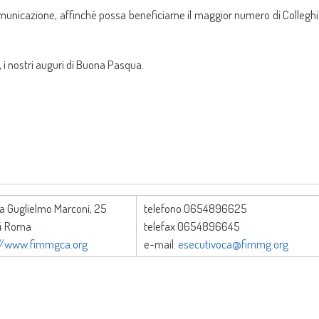
unicazione, affinché possa beneficiarne il maggior numero di Colleghi
, i nostri auguri di Buona Pasqua.
a Guglielmo Marconi, 25
telefono 0654896625
4 Roma
telefax 0654896645
://www.fimmgca.org
e-mail:
esecutivoca@fimmg.org