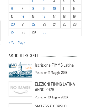
1
2
3
4
5
6
7
8
9
10
11
12
13
14
15
16
17
18
19
20
21
22
23
24
25
26
27
28
29
30
« Mar
Mag »
ARTICOLI RECENTI
a
Iscrizione FIMMG Latina
Posted on
11 Maggio 2018
ELEZIONI FIMMG LATINA
ANNO 2026
e
Posted on
24 Luglio 2026
SIATESS E CORSI DI