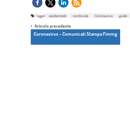
Tagged
assistenziale
continuità
Coronavirus
guida
Post navigation
Articolo precedente
Coronavirus – Comunicati Stampa Fimmg