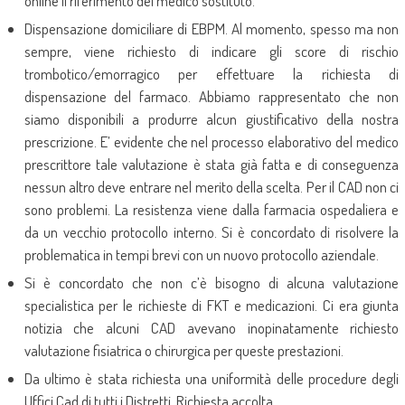
online il riferimento del medico sostituto.
Dispensazione domiciliare di EBPM. Al momento, spesso ma non
sempre, viene richiesto di indicare gli score di rischio
trombotico/emorragico per effettuare la richiesta di
dispensazione del farmaco. Abbiamo rappresentato che non
siamo disponibili a produrre alcun giustificativo della nostra
prescrizione. E’ evidente che nel processo elaborativo del medico
prescrittore tale valutazione è stata già fatta e di conseguenza
nessun altro deve entrare nel merito della scelta. Per il CAD non ci
sono problemi. La resistenza viene dalla farmacia ospedaliera e
da un vecchio protocollo interno. Si è concordato di risolvere la
problematica in tempi brevi con un nuovo protocollo aziendale.
Si è concordato che non c’è bisogno di alcuna valutazione
specialistica per le richieste di FKT e medicazioni. Ci era giunta
notizia che alcuni CAD avevano inopinatamente richiesto
valutazione fisiatrica o chirurgica per queste prestazioni.
Da ultimo è stata richiesta una uniformità delle procedure degli
Uffici Cad di tutti i Distretti. Richiesta accolta.