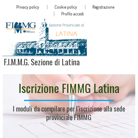
Privacy policy
Cookie policy
Registrazione
Profilo accedi
F.I.M.M.G. Sezione di Latina
Iscrizione FIMMG Latina
I moduli da compilare per l’iscrizione alla sede
provinciale FIMMG