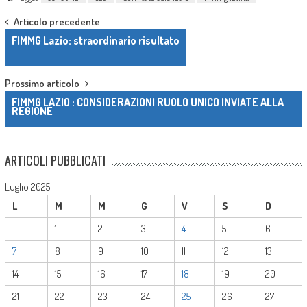
Post navigation
Articolo precedente
FIMMG Lazio: straordinario risultato
Prossimo articolo
FIMMG LAZIO : CONSIDERAZIONI RUOLO UNICO INVIATE ALLA
REGIONE
ARTICOLI PUBBLICATI
Luglio 2025
L
M
M
G
V
S
D
1
2
3
4
5
6
7
8
9
10
11
12
13
14
15
16
17
18
19
20
21
22
23
24
25
26
27