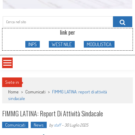
Searc
for:
link per
INPS
WEST NILE
MODULISTICA
Siete in
Home
>
Comunicati
>
FIMMG LATINA: report di attività
sindacale
FIMMG LATINA: Report Di Attività Sindacale
Comunicati
News
by
staff
-
30 Luglio 2025