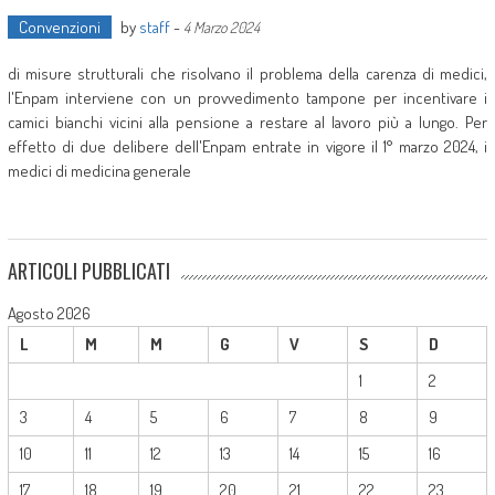
Convenzioni
by
staff
-
4 Marzo 2024
di misure strutturali che risolvano il problema della carenza di medici,
l'Enpam interviene con un provvedimento tampone per incentivare i
camici bianchi vicini alla pensione a restare al lavoro più a lungo. Per
effetto di due delibere dell'Enpam entrate in vigore il 1° marzo 2024, i
medici di medicina generale
ARTICOLI PUBBLICATI
Agosto 2026
L
M
M
G
V
S
D
1
2
3
4
5
6
7
8
9
10
11
12
13
14
15
16
17
18
19
20
21
22
23