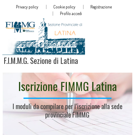
Privacy policy
Cookie policy
Registrazione
Profilo accedi
F.I.M.M.G. Sezione di Latina
Iscrizione FIMMG Latina
I moduli da compilare per l’iscrizione alla sede
provinciale FIMMG