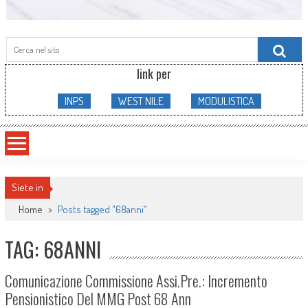
Searc
for:
link per
INPS
WEST NILE
MODULISTICA
Siete in
Home
>
Posts tagged "68anni"
TAG: 68ANNI
Comunicazione Commissione Assi.Pre.: Incremento
Pensionistico Del MMG Post 68 Ann