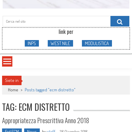
Searc
for:
link per
INPS
WEST NILE
MODULISTICA
Siete in
Home
>
Posts tagged "ecm distretto"
TAG: ECM DISTRETTO
Appropriatezza Prescrittiva Anno 2018
Fad ECM
News
by
staff
-
28 Dicembre 2018