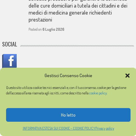
delle cure domiciliari a tutela dei cittadini e dei
medici di medicina generale richiedenti
prestazioni
Posted on
6 Luglio 2026
SOCIAL
Gestisci Consenso Cookie
IN MEMORIA
Questo sito utilizza cookie tecnici essenziali e, con il tuo consenso, cookie per la gestione
dell'accesso all'area riservata agli iscritti, come descritto nella
cookie policy.
In memoria dei medici caduti durante l'epidemia di COVID-19
Ho letto
© 2026
FIMMG Latina
Partita IVA 91018750595
Privacy policy
Cookie policy
Registrazione
Profilo accedi
INFORMATIVA ESTESA SUI COOKIE – COOKIE POLICY
Privacy policy