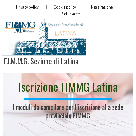
Privacy policy
Cookie policy
Registrazione
Profilo accedi
F.I.M.M.G. Sezione di Latina
Iscrizione FIMMG Latina
I moduli da compilare per l’iscrizione alla sede
provinciale FIMMG