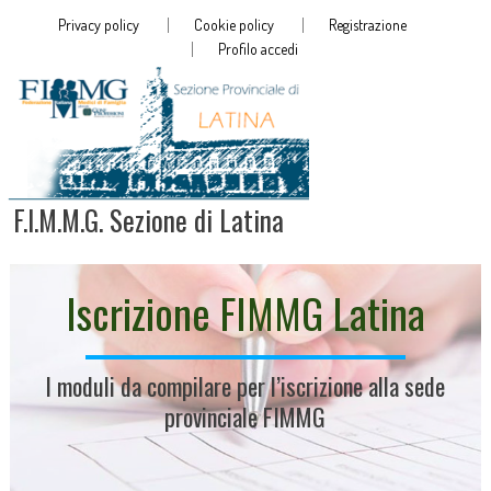
Privacy policy
Cookie policy
Registrazione
Profilo accedi
F.I.M.M.G. Sezione di Latina
Iscrizione FIMMG Latina
I moduli da compilare per l’iscrizione alla sede
provinciale FIMMG