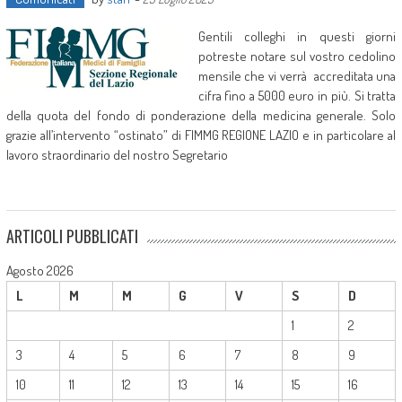
Gentili colleghi in questi giorni
potreste notare sul vostro cedolino
mensile che vi verrà accreditata una
cifra fino a 5000 euro in più. Si tratta
della quota del fondo di ponderazione della medicina generale. Solo
grazie all’intervento “ostinato” di FIMMG REGIONE LAZIO e in particolare al
lavoro straordinario del nostro Segretario
ARTICOLI PUBBLICATI
Agosto 2026
L
M
M
G
V
S
D
1
2
3
4
5
6
7
8
9
10
11
12
13
14
15
16