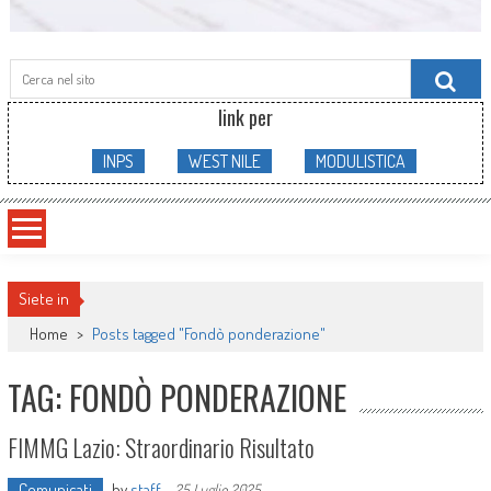
Searc
for:
link per
INPS
WEST NILE
MODULISTICA
Siete in
Home
>
Posts tagged "Fondò ponderazione"
TAG: FONDÒ PONDERAZIONE
FIMMG Lazio: Straordinario Risultato
Comunicati
by
staff
-
25 Luglio 2025