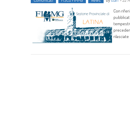
Comunicati
FISCO FIMMG
News
by
staff
-
22 M
Con rifer
pubblica
tempesti
preceden
rilasciat