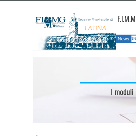
F.I.M.M
MMG LATINA ANNO 2026
||
SIATESS E CORSI DI FORMAZIONE?!?! 
News
I moduli