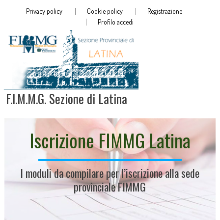
Privacy policy
Cookie policy
Registrazione
Profilo accedi
F.I.M.M.G. Sezione di Latina
Iscrizione FIMMG Latina
I moduli da compilare per l’iscrizione alla sede
provinciale FIMMG