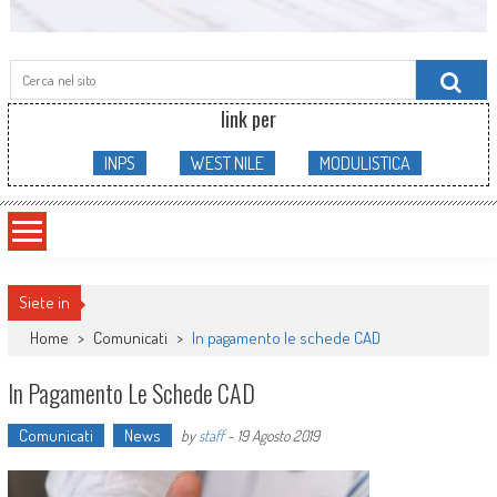
Searc
for:
link per
INPS
WEST NILE
MODULISTICA
Siete in
Home
>
Comunicati
>
In pagamento le schede CAD
In Pagamento Le Schede CAD
Comunicati
News
by
staff
-
19 Agosto 2019