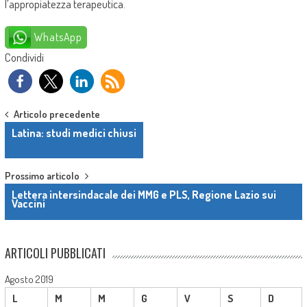
l’appropiatezza terapeutica.
WhatsApp
Condividi
Post navigation
Articolo precedente
Latina: studi medici chiusi
Prossimo articolo
Lettera intersindacale dei MMG e PLS, Regione Lazio sui
Vaccini
ARTICOLI PUBBLICATI
Agosto 2019
L
M
M
G
V
S
D