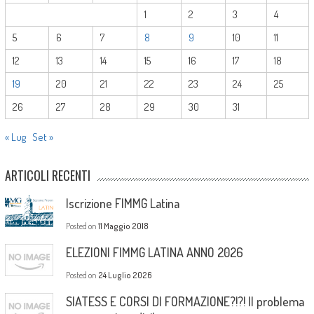
1
2
3
4
5
6
7
8
9
10
11
12
13
14
15
16
17
18
19
20
21
22
23
24
25
26
27
28
29
30
31
« Lug
Set »
ARTICOLI RECENTI
Iscrizione FIMMG Latina
Posted on
11 Maggio 2018
ELEZIONI FIMMG LATINA ANNO 2026
Posted on
24 Luglio 2026
SIATESS E CORSI DI FORMAZIONE?!?! Il problema