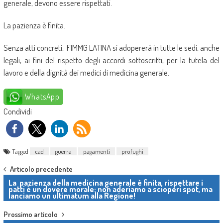
generale, devono essere rispettati.
La pazienza è finita.
Senza atti concreti, FIMMG LATINA si adopererà in tutte le sedi, anche
legali, ai fini del rispetto degli accordi sottoscritti, per la tutela del
lavoro e della dignità dei medici di medicina generale.
WhatsApp
Condividi
Tagged
cad
guerra
pagamenti
profughi
Post navigation
Articolo precedente
La pazienza della medicina generale è finita, rispettare i
patti è un dovere morale: non aderiamo a scioperi spot, ma
lanciamo un ultimatum alla Regione!
Prossimo articolo