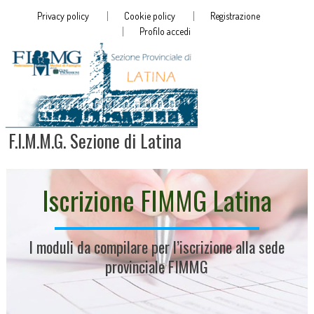
Privacy policy
Cookie policy
Registrazione
Profilo accedi
F.I.M.M.G. Sezione di Latina
Iscrizione FIMMG Latina
I moduli da compilare per l’iscrizione alla sede
provinciale FIMMG