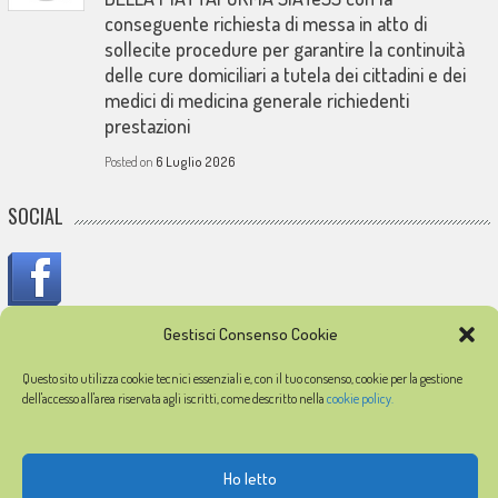
conseguente richiesta di messa in atto di
sollecite procedure per garantire la continuità
delle cure domiciliari a tutela dei cittadini e dei
medici di medicina generale richiedenti
prestazioni
Posted on
6 Luglio 2026
SOCIAL
Gestisci Consenso Cookie
IN MEMORIA
Questo sito utilizza cookie tecnici essenziali e, con il tuo consenso, cookie per la gestione
dell'accesso all'area riservata agli iscritti, come descritto nella
cookie policy.
In memoria dei medici caduti durante l'epidemia di COVID-19
Ho letto
© 2026
FIMMG Latina
Partita IVA 91018750595