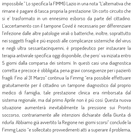
impossibile.” Lo specifica la FIMMG Lazio in una nota “L’alternativa che
rimane è pagare di tasca propria la prestazione. Un corto circuito che
si e’ trasformato in un ennesimo esborso da parte del cittadino.
L’accertamento con il tampone Covid è necessario per differenziare
l’infezione dalle altre patologie virali o batteriche, inoltre, soprattutto
nei soggetti fragili e più esposti alle complicanze sistemiche del virus
e negli ultra sessantacinquenni, è propedeutico per instaurare la
terapia antivirale specifica oggi disponibile, che pero’ va iniziata entro
5 giorni dalla comparsa dei sintomi. In questi casi una diagnostica
corretta e precoce è obbligata, pena gravi conseguenze per i pazienti
fragili. Fino al 31 Marzo” continua la Fimmg “era possibile effettuare
gratuitamente per il cittadino un tampone diagnostico dal proprio
medico di famiglia, tale prestazione clinica era rimborsata dal
sistema regionale, ma dal primo Aprile non è più così. Questa nuova
situazione aumenterà inevitabilmente la pressione sui Pronto
soccorso, contrariamente alle intenzioni dichiarate della Giunta di
ridurla. Abbiamo già avvertito la Regione nei giorni scorsi” conclude la
Fimmg Lazio “e sollecitato provvedimenti atti a superare il problema,