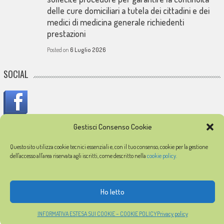
delle cure domiciliari a tutela dei cittadini e dei
medici di medicina generale richiedenti
prestazioni
Posted on
6 Luglio 2026
SOCIAL
Gestisci Consenso Cookie
IN MEMORIA
Questo sito utilizza cookie tecnici essenziali e, con il tuo consenso, cookie per la gestione
dell'accesso all'area riservata agli iscritti, come descritto nella
cookie policy.
In memoria dei medici caduti durante l'epidemia di COVID-19
Ho letto
© 2026
FIMMG Latina
Partita IVA 91018750595
Privacy policy
Cookie policy
Registrazione
Profilo accedi
INFORMATIVA ESTESA SUI COOKIE – COOKIE POLICY
Privacy policy