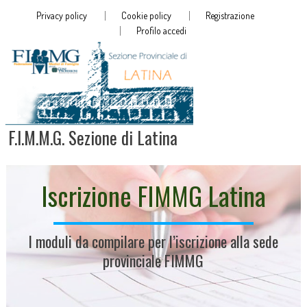
Privacy policy
Cookie policy
Registrazione
Profilo accedi
F.I.M.M.G. Sezione di Latina
Iscrizione FIMMG Latina
I moduli da compilare per l’iscrizione alla sede
provinciale FIMMG