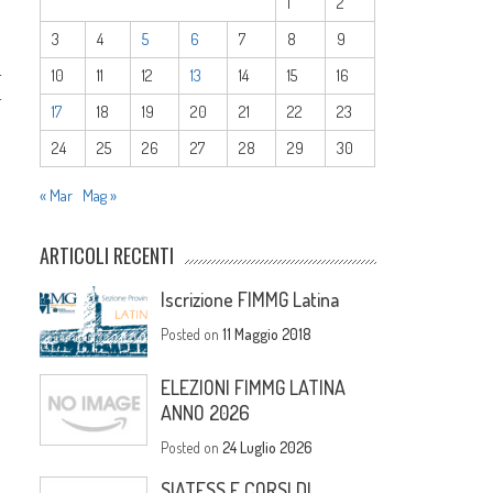
1
2
3
4
5
6
7
8
9
-
10
11
12
13
14
15
16
-
17
18
19
20
21
22
23
24
25
26
27
28
29
30
« Mar
Mag »
ARTICOLI RECENTI
Iscrizione FIMMG Latina
Posted on
11 Maggio 2018
ELEZIONI FIMMG LATINA
ANNO 2026
Posted on
24 Luglio 2026
SIATESS E CORSI DI