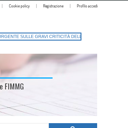
Cookie policy
Registrazione
Profilo accedi
 CRITICITÀ DELLA PIATTAFORMA SIATeSS con la conseguente richiesta 
ale FIMMG
Search for: