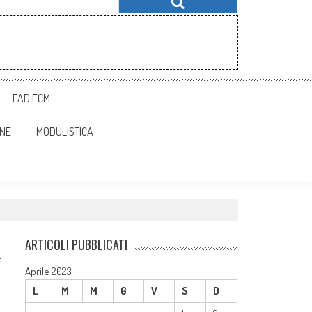
FAD ECM
ONE
MODULISTICA
ARTICOLI PUBBLICATI
Aprile 2023
L
M
M
G
V
S
D