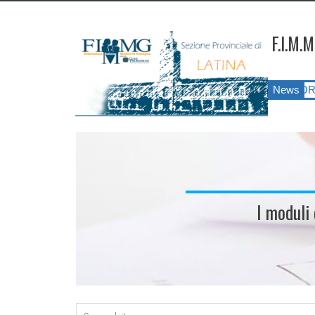
F.I.M.M
G LATINA ANNO 2026
||
SIATESS E CORSI DI FORMAZIONE?!?! Il
News
I moduli