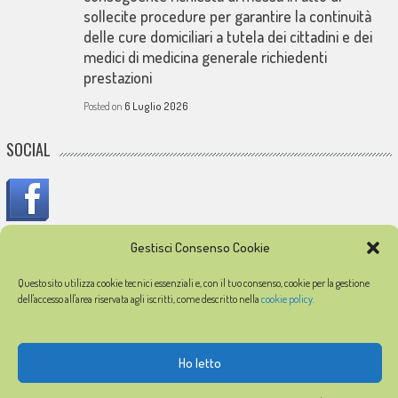
sollecite procedure per garantire la continuità
delle cure domiciliari a tutela dei cittadini e dei
medici di medicina generale richiedenti
prestazioni
Posted on
6 Luglio 2026
SOCIAL
Gestisci Consenso Cookie
IN MEMORIA
Questo sito utilizza cookie tecnici essenziali e, con il tuo consenso, cookie per la gestione
In memoria dei medici caduti durante l'epidemia di COVID-19
dell'accesso all'area riservata agli iscritti, come descritto nella
cookie policy.
Ho letto
© 2026
FIMMG Latina
Partita IVA 91018750595
Privacy policy
Cookie policy
Registrazione
Profilo accedi