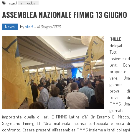
Tagged
amiloidosi
ASSEMBLEA NAZIONALE FIMMG 13 GIUGNO
News
by
staff
-
14 Giugno 2026
"MILLE
delegati.
Tutti
insieme ed
uniti. Con
proposte
vere. Una
grande
prova di
forza di
FIMMG. Una
giornata
importante quella di ieri. E FIMMG Latina c’è" Dr Erasmo Di Macco,
Segretario Fimmg LT "Una mattinata intensa partecipata e ricca di
confronto. Essere presenti all’assemblea FIMMG insieme a tanti colleghi