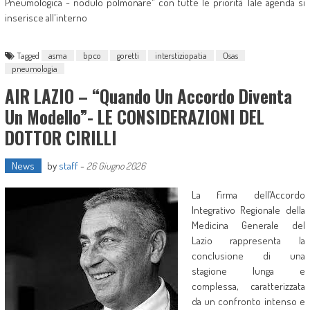
Pneumologica - nodulo polmonare" con tutte le priorità Tale agenda si
inserisce all'interno
Tagged
asma
bpco
goretti
interstiziopatia
Osas
pneumologia
AIR LAZIO – “Quando Un Accordo Diventa
Un Modello”- LE CONSIDERAZIONI DEL
DOTTOR CIRILLI
News
by
staff
-
26 Giugno 2026
La firma dell’Accordo
Integrativo Regionale della
Medicina Generale del
Lazio rappresenta la
conclusione di una
stagione lunga e
complessa, caratterizzata
da un confronto intenso e