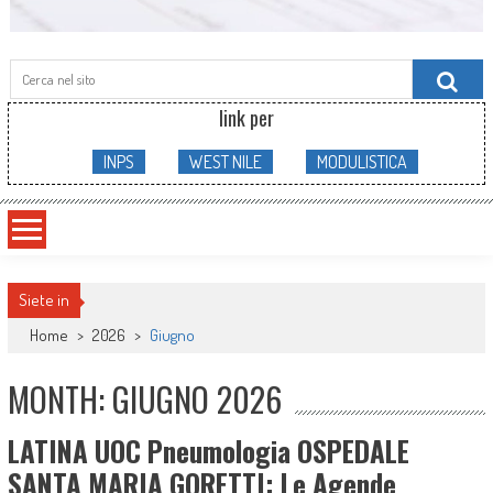
Searc
for:
link per
INPS
WEST NILE
MODULISTICA
Siete in
Home
>
2026
>
Giugno
MONTH: GIUGNO 2026
LATINA UOC Pneumologia OSPEDALE
SANTA MARIA GORETTI: Le Agende