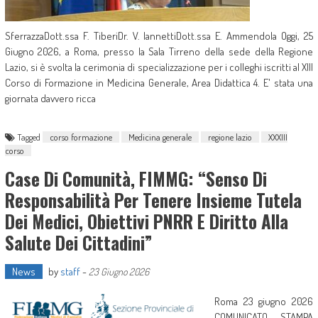
SferrazzaDott.ssa F. TiberiDr. V. IannettiDott.ssa E. Ammendola Oggi, 25
Giugno 2026, a Roma, presso la Sala Tirreno della sede della Regione
Lazio, si è svolta la cerimonia di specializzazione per i colleghi iscritti al XIII
Corso di Formazione in Medicina Generale, Area Didattica 4. E' stata una
giornata davvero ricca
Tagged
corso formazione
Medicina generale
regione lazio
XXXIII
corso
Case Di Comunità, FIMMG: “Senso Di
Responsabilità Per Tenere Insieme Tutela
Dei Medici, Obiettivi PNRR E Diritto Alla
Salute Dei Cittadini”
News
by
staff
-
23 Giugno 2026
Roma 23 giugno 2026
COMUNICATO STAMPA