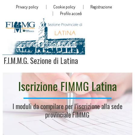
Privacy policy
Cookie policy
Registrazione
Profilo accedi
F.I.M.M.G. Sezione di Latina
Iscrizione FIMMG Latina
I moduli da compilare per l’iscrizione alla sede
provinciale FIMMG