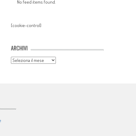
No feed items found.
[cookie-control]
ARCHIVI
Archivi
e