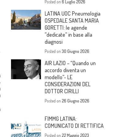
Posted on
6 Luglio 2026
LATINA UOC Pneumologia
OSPEDALE SANTA MARIA
GORETTI: le agende
”dedicate” in base alla
diagnosi
Posted on
30 Giugno 2026
AIR LAZIO – “Quando un
accordo diventa un
i
modello”- LE
e
CONSIDERAZIONI DEL
0
DOTTOR CIRILLI
O
Posted on
26 Giugno 2026
I
i
FIMMG LATINA:
COMUNICATO DI RETTIFICA
Posted on
22 Maggio 2023