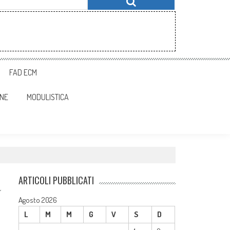
FAD ECM
ONE
MODULISTICA
ARTICOLI PUBBLICATI
Agosto 2026
L
M
M
G
V
S
D