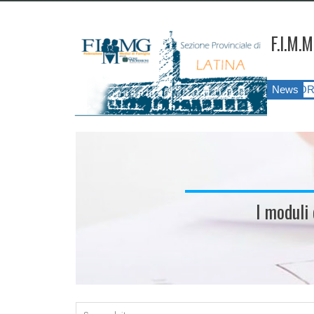
F.I.M.M
 LATINA ANNO 2026
||
SIATESS E CORSI DI FORMAZIONE?!?! Il p
News
I moduli