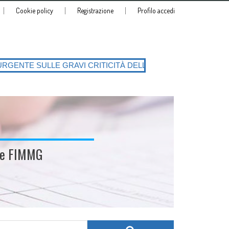
Cookie policy
Registrazione
Profilo accedi
CRITICITÀ DELLA PIATTAFORMA SIATeSS con la conseguente richiesta d
ale FIMMG
Search for: