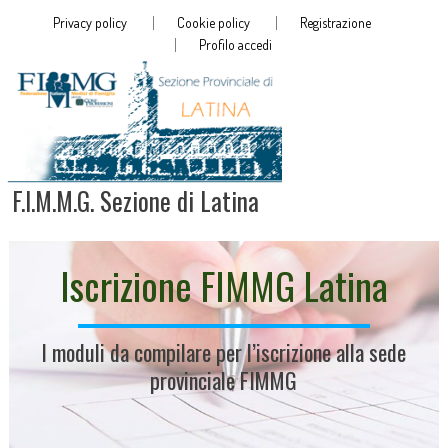
Privacy policy
Cookie policy
Registrazione
Profilo accedi
F.I.M.M.G. Sezione di Latina
Iscrizione FIMMG Latina
I moduli da compilare per l’iscrizione alla sede
provinciale FIMMG