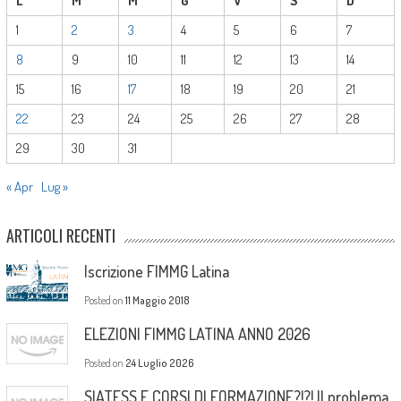
L
M
M
G
V
S
D
1
2
3
4
5
6
7
8
9
10
11
12
13
14
15
16
17
18
19
20
21
22
23
24
25
26
27
28
29
30
31
« Apr
Lug »
ARTICOLI RECENTI
Iscrizione FIMMG Latina
Posted on
11 Maggio 2018
ELEZIONI FIMMG LATINA ANNO 2026
Posted on
24 Luglio 2026
SIATESS E CORSI DI FORMAZIONE?!?! Il problema