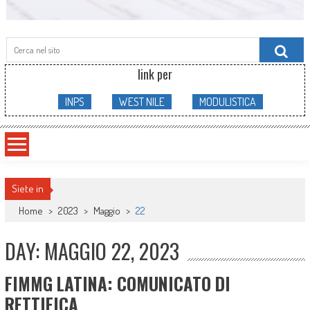
Searc
for:
link per
INPS
WEST NILE
MODULISTICA
Siete in
Home
>
2023
>
Maggio
>
22
DAY: MAGGIO 22, 2023
FIMMG LATINA: COMUNICATO DI
RETTIFICA