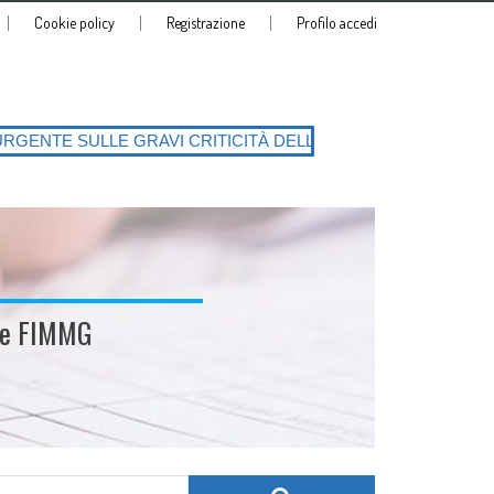
Cookie policy
Registrazione
Profilo accedi
 CRITICITÀ DELLA PIATTAFORMA SIATeSS con la conseguente richiesta 
ale FIMMG
Search for: