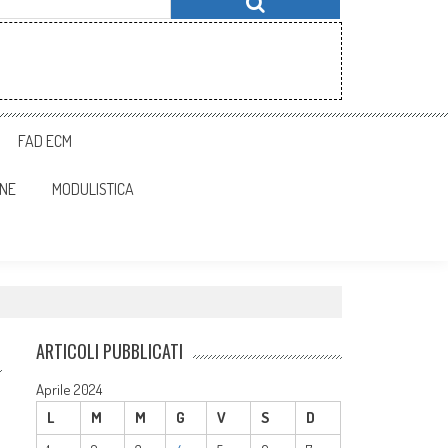
FAD ECM
ONE
MODULISTICA
ARTICOLI PUBBLICATI
Aprile 2024
L
M
M
G
V
S
D