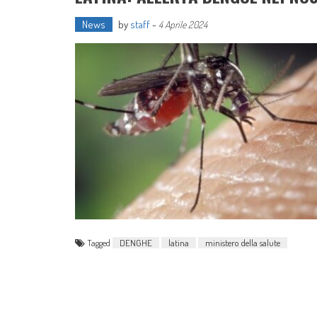
News
by
staff
-
4 Aprile 2024
Tagged
DENGHE
latina
ministero della salute