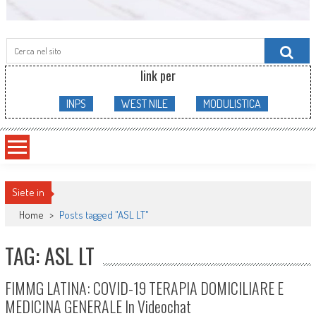
Searc
for:
link per
INPS
WEST NILE
MODULISTICA
Siete in
Home
>
Posts tagged "ASL LT"
TAG: ASL LT
FIMMG LATINA: COVID-19 TERAPIA DOMICILIARE E
MEDICINA GENERALE In Videochat