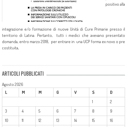
positivo alla
integrazione e/o formazione di nuove Unità di Cure Primarie presso il
territorio di Latina. Pertanto, tutti i medici che avevano presentato
domanda, entro marzo 2018, per entrare in una UCP forma ex novo o pre
costituita,
ARTICOLI PUBBLICATI
Agosto 2026
L
M
M
G
V
S
D
1
2
3
4
5
6
7
8
9
10
11
12
13
14
15
16