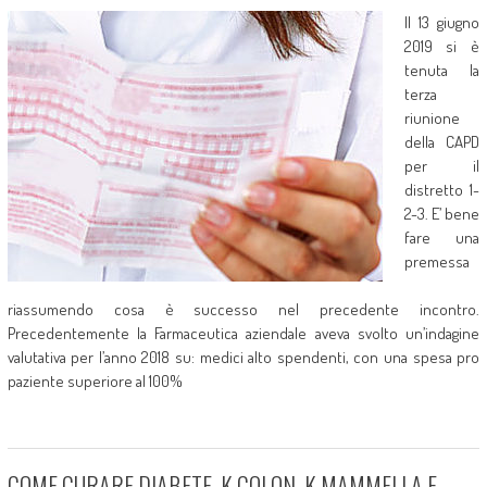
Il 13 giugno
2019 si è
tenuta la
terza
riunione
della CAPD
per il
distretto 1-
2-3. E’ bene
fare una
premessa
riassumendo cosa è successo nel precedente incontro.
Precedentemente la Farmaceutica aziendale aveva svolto un’indagine
valutativa per l’anno 2018 su: medici alto spendenti, con una spesa pro
paziente superiore al 100%
COME CURARE DIABETE, K COLON, K MAMMELLA E