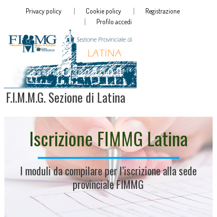
Privacy policy
Cookie policy
Registrazione
Profilo accedi
F.I.M.M.G. Sezione di Latina
Iscrizione FIMMG Latina
I moduli da compilare per l’iscrizione alla sede
provinciale FIMMG