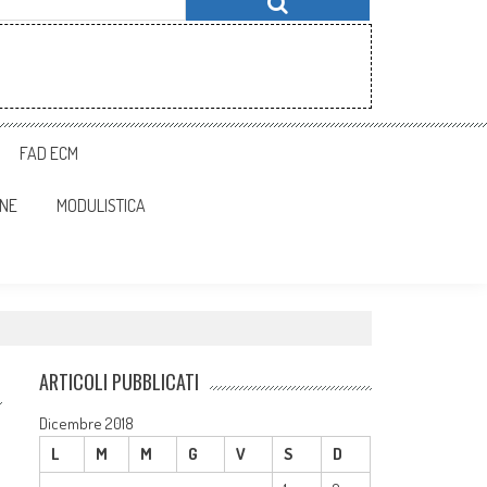
FAD ECM
ONE
MODULISTICA
ARTICOLI PUBBLICATI
Dicembre 2018
L
M
M
G
V
S
D