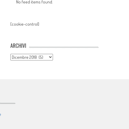
No feed items found.
[cookie-control]
ARCHIVI
Archivi
e