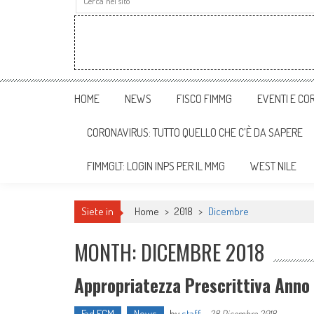
HOME
NEWS
FISCO FIMMG
EVENTI E COR
CORONAVIRUS: TUTTO QUELLO CHE C’È DA SAPERE
FIMMGLT: LOGIN INPS PER IL MMG
WEST NILE
Siete in
Home
>
2018
>
Dicembre
MONTH: DICEMBRE 2018
Appropriatezza Prescrittiva Anno
Fad ECM
News
by
staff
-
28 Dicembre 2018