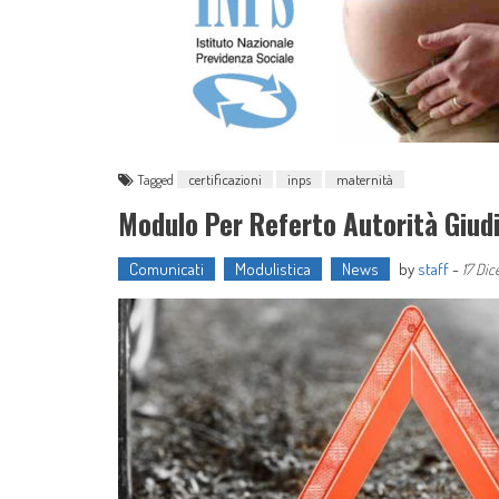
Tagged
certificazioni
inps
maternità
Modulo Per Referto Autorità Giudiz
Comunicati
Modulistica
News
by
staff
-
17 Di