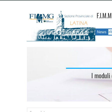
F.I.M.M
LATINA ANNO 2026
||
SIATESS E CORSI DI FORMAZIONE?!?! Il p
News
I moduli