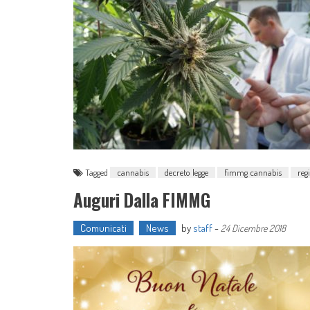
Tagged
cannabis
decreto legge
fimmg cannabis
reg
Auguri Dalla FIMMG
Comunicati
News
by
staff
-
24 Dicembre 2018