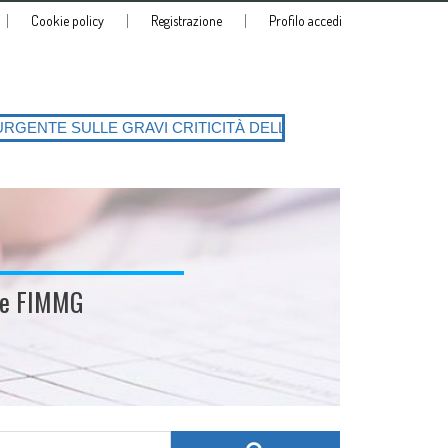
Cookie policy
Registrazione
Profilo accedi
RITICITÀ DELLA PIATTAFORMA SIATeSS con la conseguente richiesta di
ale FIMMG
Search for: