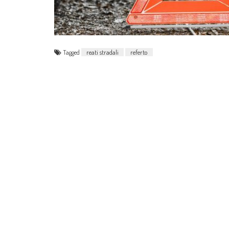
Tagged
reati stradali
referto