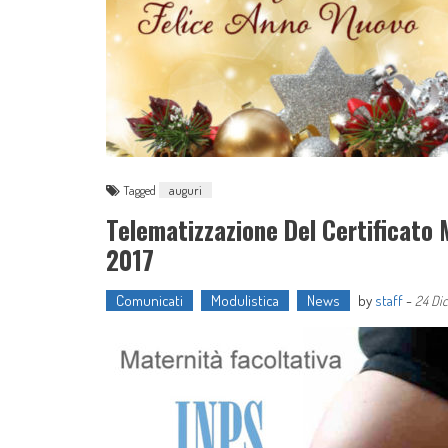
Tagged
auguri
Telematizzazione Del Certificato 
2017
Comunicati
Modulistica
News
by
staff
-
24 Di