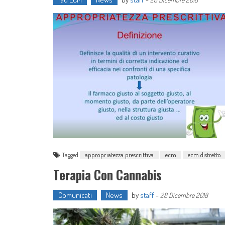
Tagged
appropriatezza prescrittiva
ecm
ecm distretto
Terapia Con Cannabis
Comunicati
News
by
staff
-
28 Dicembre 2018