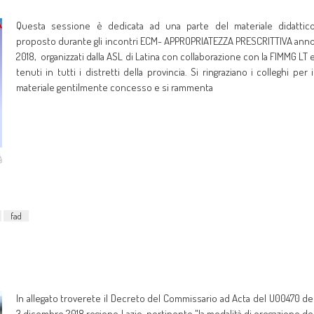
Questa sessione è dedicata ad una parte del materiale didattic
proposto durante gli incontri ECM- APPROPRIATEZZA PRESCRITTIVA ann
2018, organizzati dalla ASL di Latina con collaborazione con la FIMMG LT 
tenuti in tutti i distretti della provincia. Si ringraziano i colleghi per i
materiale gentilmente concesso e si rammenta
fad
In allegato troverete il Decreto del Commissario ad Acta del U00470 de
3 dicembre 2018 regione Lazio, pertinente "la modalità di erogazione de