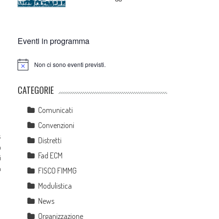
Eventi in programma
Non ci sono eventi previsti.
Notice
CATEGORIE
Comunicati
Convenzioni
s
Distretti
n
Fad ECM
i
a
FISCO FIMMG
Modulistica
News
Organizzazione